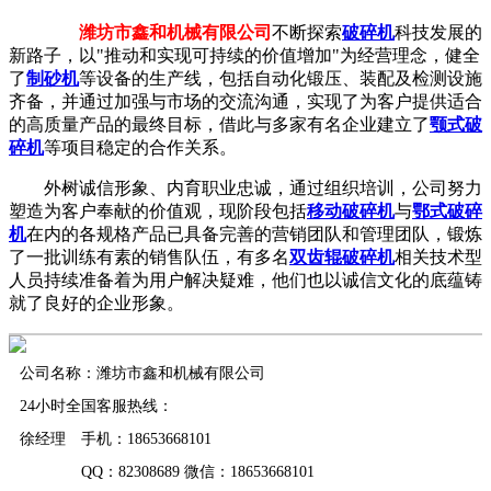
潍坊市鑫和机械有限公司
不断探索
破碎机
科技发展的
新路子，以"推动和实现可持续的价值增加"为经营理念，健全
了
制砂机
等设备的生产线，包括自动化锻压、装配及检测设施
齐备，并通过加强与市场的交流沟通，实现了为客户提供适合
的高质量产品的最终目标，借此与多家有名企业建立了
颚式破
碎机
等项目稳定的合作关系。
外树诚信形象、内育职业忠诚，通过组织培训，公司努力
塑造为客户奉献的价值观，现阶段包括
移动破碎机
与
鄂式破碎
机
在内的各规格产品已具备完善的营销团队和管理团队，锻炼
了一批训练有素的销售队伍，有多名
双齿辊破碎机
相关技术型
人员持续准备着为用户解决疑难，他们也以诚信文化的底蕴铸
就了良好的企业形象。
公司名称：潍坊市鑫和机械有限公司
24小时全国客服热线：
徐经理 手机：18653668101
QQ：82308689 微信：18653668101