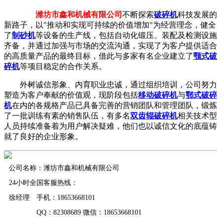
潍坊市鑫和机械有限公司
不断探索
破碎机
科技发展的
新路子，以"推动和实现可持续的价值增加"为经营理念，健全
了
制砂机
等设备的生产线，包括自动化锻压、装配及检测设施
齐备，并通过加强与市场的交流沟通，实现了为客户提供适合
的高质量产品的最终目标，借此与多家有名企业建立了
颚式破
碎机
等项目稳定的合作关系。
外树诚信形象、内育职业忠诚，通过组织培训，公司努力
塑造为客户奉献的价值观，现阶段包括
移动破碎机
与
鄂式破碎
机
在内的各规格产品已具备完善的营销团队和管理团队，锻炼
了一批训练有素的销售队伍，有多名
双齿辊破碎机
相关技术型
人员持续准备着为用户解决疑难，他们也以诚信文化的底蕴铸
就了良好的企业形象。
公司名称：潍坊市鑫和机械有限公司
24小时全国客服热线：
徐经理 手机：18653668101
QQ：82308689 微信：18653668101