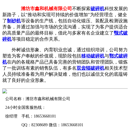
潍坊市鑫和机械有限公司
不断探索
破碎机
科技发展的
新路子，以"推动和实现可持续的价值增加"为经营理念，健全
了
制砂机
等设备的生产线，包括自动化锻压、装配及检测设施
齐备，并通过加强与市场的交流沟通，实现了为客户提供适合
的高质量产品的最终目标，借此与多家有名企业建立了
颚式破
碎机
等项目稳定的合作关系。
外树诚信形象、内育职业忠诚，通过组织培训，公司努力
塑造为客户奉献的价值观，现阶段包括
移动破碎机
与
鄂式破碎
机
在内的各规格产品已具备完善的营销团队和管理团队，锻炼
了一批训练有素的销售队伍，有多名
双齿辊破碎机
相关技术型
人员持续准备着为用户解决疑难，他们也以诚信文化的底蕴铸
就了良好的企业形象。
公司名称：潍坊市鑫和机械有限公司
24小时全国客服热线：
徐经理 手机：18653668101
QQ：82308689 微信：18653668101